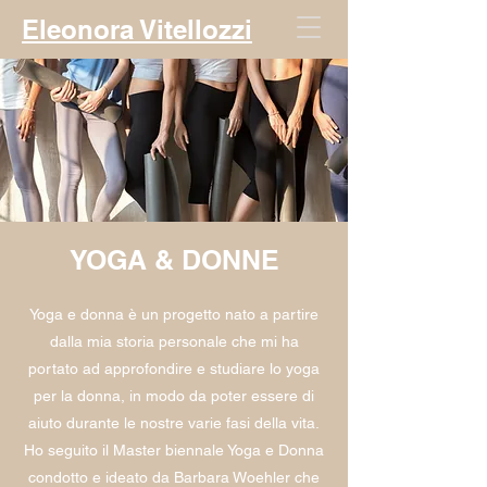
Eleonora Vitellozzi
YOGA & DONNE
Yoga e donna è un progetto nato a partire
dalla mia storia personale che mi ha
portato ad approfondire e studiare lo yoga
per la donna, in modo da poter essere di
aiuto durante le nostre varie fasi della vita.
Ho seguito il Master biennale Yoga e Donna
condotto e ideato da Barbara Woehler che