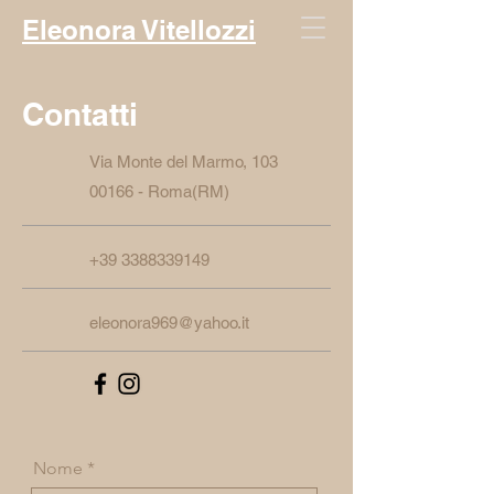
Eleonora Vitellozzi
Contatti
Via Monte del Marmo, 103
00166 - Roma(RM)
+39 3388339149
eleonora969@yahoo.it
Nome