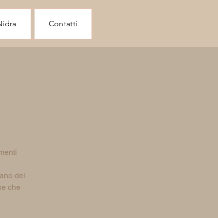
Nidra
Contatti
menti
tano dei
se che