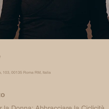
e
, 103, 00135 Roma RM, Italia
to
 la Donna: Abbracciare la Ciclicità