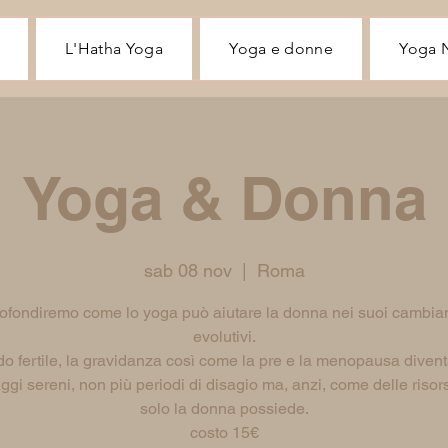
L'Hatha Yoga
Yoga e donne
Yoga 
Yoga & Donna
sab 08 nov
  |  
Roma
ofondiremo come lo yoga può aiutare la donna nei suoi cambia
evolutivi.
odo fertile, la gravidanza così come la pre e la menopausa diven
gi sereni, non più periodi di disagio ma, anzi, come delle risor
solo la donna possiede.
costo 15€