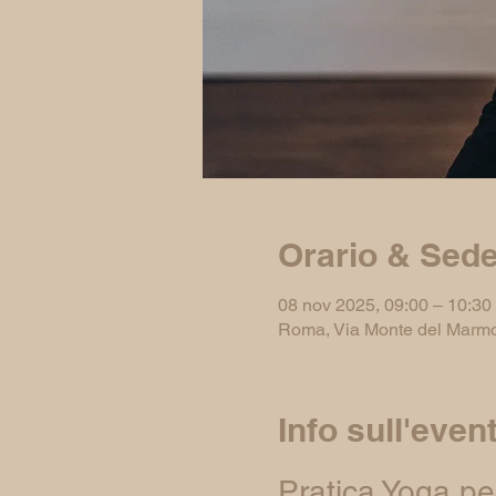
Orario & Sed
08 nov 2025, 09:00 – 10:30
Roma, Via Monte del Marmo
Info sull'even
Pratica Yoga per