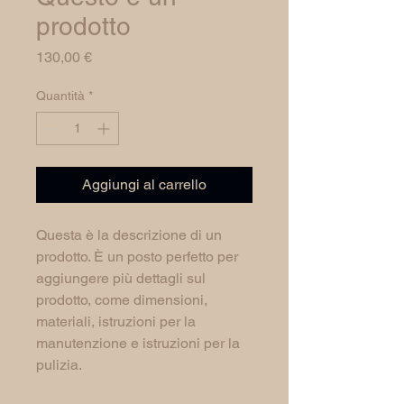
prodotto
Prezzo
130,00 €
Quantità
*
Aggiungi al carrello
Questa è la descrizione di un 
prodotto. È un posto perfetto per 
aggiungere più dettagli sul 
prodotto, come dimensioni, 
materiali, istruzioni per la 
manutenzione e istruzioni per la 
pulizia.