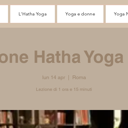
L'Hatha Yoga
Yoga e donne
Yoga 
one Hatha Yoga
lun 14 apr
  |  
Roma
Lezione di 1 ora e 15 minuti