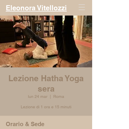
Eleonora Vitellozzi
Lezione Hatha Yoga
sera
lun 24 mar
  |  
Roma
Lezione di 1 ora e 15 minuti
Orario & Sede