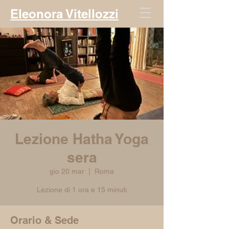
Eleonora Vitellozzi
Lezione Hatha Yoga
sera
gio 20 mar
  |  
Roma
Lezione di 1 ora e 15 minuti
Orario & Sede