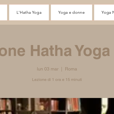
L'Hatha Yoga
Yoga e donne
Yoga 
one Hatha Yoga
lun 03 mar
  |  
Roma
Lezione di 1 ora e 15 minuti