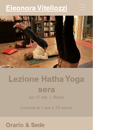
Eleonora Vitellozzi
Lezione Hatha Yoga
sera
lun 17 feb
  |  
Roma
Lezione di 1 ora e 15 minuti
Orario & Sede