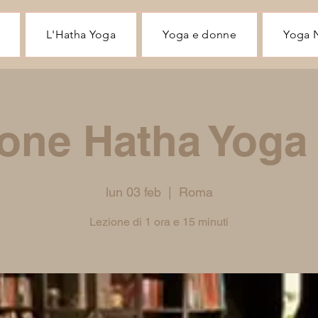
L'Hatha Yoga
Yoga e donne
Yoga 
one Hatha Yoga
lun 03 feb
  |  
Roma
Lezione di 1 ora e 15 minuti