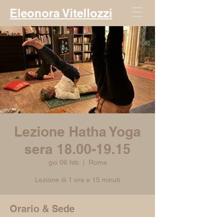
Eleonora Vitellozzi
Lezione Hatha Yoga
sera 18.00-19.15
gio 06 feb
  |  
Roma
Lezione di 1 ora e 15 minuti
Orario & Sede