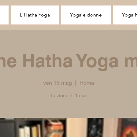
L'Hatha Yoga
Yoga e donne
Yoga 
ne Hatha Yoga m
ven 16 mag
  |  
Roma
Lezione di 1 ora