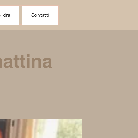
Nidra
Contatti
attina